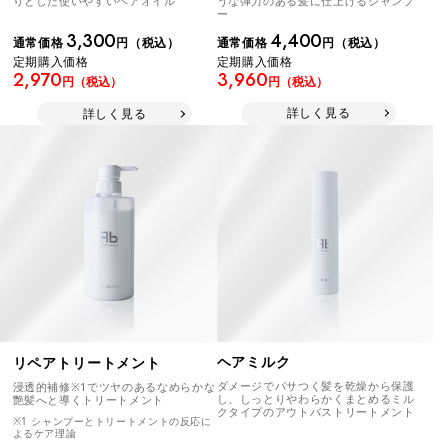
うな弾力のある髪に仕上げるシャンプ
りとした使いやすいヘアオイル
ー
4,400
3,300
通常価格
円（税込）
通常価格
円（税込）
定期購入価格
定期購入価格
3,960
2,970
円（税込）
円（税込）
詳しく見る
詳しく見る
ヘアミルク
リペアトリートメント
ダメージでパサつく髪を乾燥から保護
浸透的補修※1でツヤのあるなめらかな
し、しっとりやわらかくまとめるミル
艶髪へと導くトリートメント
クタイプのアウトバストリートメント
※1 シャンプーとトリートメントの反応に
よるケア理論