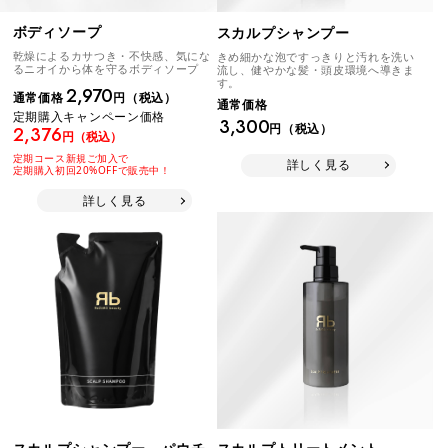
ボディソープ
スカルプシャンプー
乾燥によるカサつき・不快感、気にな
きめ細かな泡ですっきりと汚れを洗い
るニオイから体を守るボディソープ
流し、健やかな髪・頭皮環境へ導きま
す。
2,970
通常価格
円（税込）
通常価格
定期購入キャンペーン価格
3,300
円（税込）
2,376
円（税込）
定期コース新規ご加入で
詳しく見る
定期購入初回20%OFFで販売中！
詳しく見る