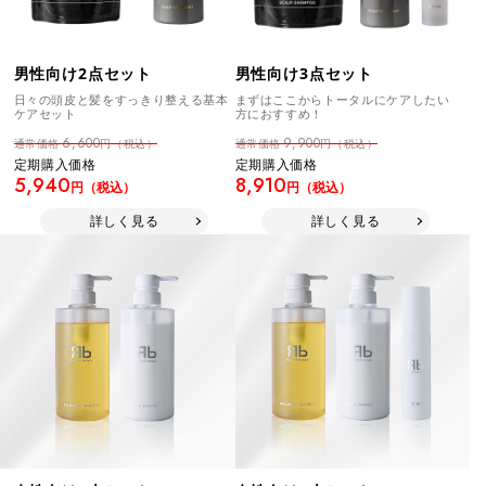
男性向け2点セット
男性向け3点セット
日々の頭皮と髪をすっきり整える基本
まずはここからトータルにケアしたい
ケアセット
方におすすめ！
6,600
9,900
通常価格
円（税込）
通常価格
円（税込）
定期購入価格
定期購入価格
5,940
8,910
円（税込）
円（税込）
詳しく見る
詳しく見る