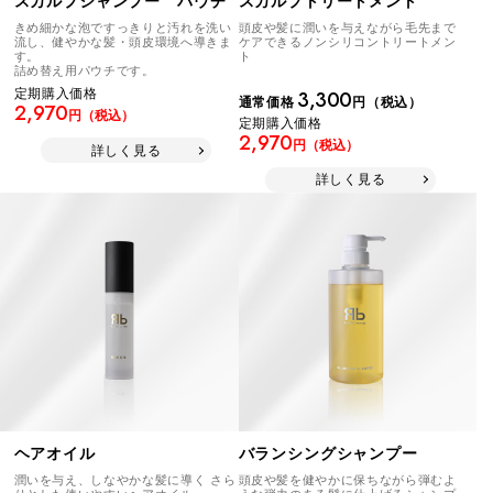
スカルプトリートメント
スカルプシャンプー パウチ
頭皮や髪に潤いを与えながら毛先まで
きめ細かな泡ですっきりと汚れを洗い
ケアできるノンシリコントリートメン
流し、健やかな髪・頭皮環境へ導きま
ト
す。
詰め替え用パウチです。
定期購入価格
3,300
通常価格
円（税込）
2,970
円（税込）
定期購入価格
2,970
円（税込）
詳しく見る
詳しく見る
バランシングシャンプー
ヘアオイル
頭皮や髪を健やかに保ちながら弾むよ
潤いを与え、しなやかな髪に導く さら