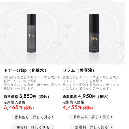
セラム（美容液）
トナーcrisp（化粧水）
皮脂と水分をバランスよく与える成分
潤い続けることをサポートする成分を
（イノシトール）を高配合。
贅沢にたっぷりと配合。
日によって変化する肌のコンディショ
肌へうるおいを与え、健やかに潤った
ンに合わせ適正なケアをします。
状態をキープします。
4,950
3,850
通常価格
円（税込）
通常価格
円（税込）
定期購入価格
定期購入価格
4,455
3,465
円（税込）
円（税込）
香料あり 詳しく見る
香料あり 詳しく見る
無香料 詳しく見る
無香料 詳しく見る