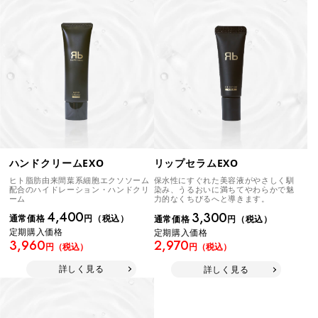
ハンドクリームEXO
リップセラムEXO
ヒト脂肪由来間葉系細胞エクソソーム
保水性にすぐれた美容液がやさしく馴
配合のハイドレーション・ハンドクリ
染み、うるおいに満ちてやわらかで魅
ーム
力的なくちびるへと導きます。
4,400
3,300
通常価格
円（税込）
通常価格
円（税込）
定期購入価格
定期購入価格
3,960
2,970
円（税込）
円（税込）
詳しく見る
詳しく見る