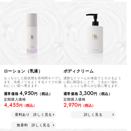
ボディクリーム
ローション（乳液）
濃密なクリームが体温でとろけるよう
もっちりした肌状態を長時間キープし
に肌に馴染むことで、うるおい溢れ
ます。化粧ノリをよくするメイクが崩
る、ふっくら滑らかな肌に整えます。
れにくい肌へ導きます。
3,300
4,950
通常価格
円（税込）
通常価格
円（税込）
定期購入価格
定期購入価格
2,970
4,455
円（税込）
円（税込）
詳しく見る
香料あり 詳しく見る
無香料 詳しく見る