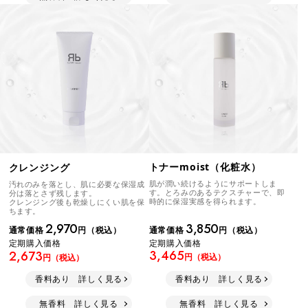
トナーmoist（化粧水）
クレンジング
肌が潤い続けるようにサポートしま
汚れのみを落とし、肌に必要な保湿成
す。とろみのあるテクスチャーで、即
分は落とさず残します。
時的に保湿実感を得られます。
クレンジング後も乾燥しにくい肌を保
ちます。
3,850
2,970
通常価格
円（税込）
通常価格
円（税込）
定期購入価格
定期購入価格
3,465
2,673
円（税込）
円（税込）
香料あり 詳しく見る
香料あり 詳しく見る
無香料 詳しく見る
無香料 詳しく見る