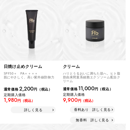
クリーム
日焼け止めクリーム
ハリとうるおいに満ちた肌へ。ヒト脂
SPF50＋ PA＋＋＋＋
肪由来間葉系細胞エクソソーム配合ク
肌にやさしく、高い紫外線防御力
リーム
11,000
2,200
通常価格
円（税込）
通常価格
円（税込）
定期購入価格
定期購入価格
9,900
1,980
円（税込）
円（税込）
香料あり 詳しく見る
詳しく見る
無香料 詳しく見る