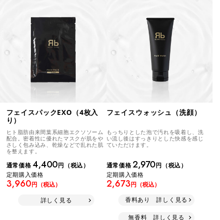
フェイスウォッシュ（洗顔）
フェイスパックEXO（4枚入
り）
もっちりとした泡で汚れを吸着し、洗
ヒト脂肪由来間葉系細胞エクソソーム
い流し後はすっきりとした快感を感じ
配合。密着性に優れたマスクが肌をや
ていただけます。
さしく包み込み、乾燥などで乱れた肌
を整えます。
2,970
4,400
通常価格
円（税込）
通常価格
円（税込）
定期購入価格
定期購入価格
2,673
3,960
円（税込）
円（税込）
香料あり 詳しく見る
詳しく見る
無香料 詳しく見る