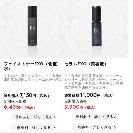
セラムEXO（美容液）
フェイストナーEXO（化粧
水）
ヒト脂肪由来間葉系細胞エクソソーム
うるおいに満ちた素肌へ。ヒト脂肪由
をシリーズ最高濃度で配合。ブースタ
来間葉系細胞エクソソーム配合化粧水
ー・美容液・美顔器用美容液など多機
能で効果を発揮する美容液
11,000
7,150
通常価格
円（税込）
通常価格
円（税込）
定期購入価格
定期購入価格
9,900
6,435
円（税込）
円（税込）
香料あり 詳しく見る
香料あり 詳しく見る
無香料 詳しく見る
無香料 詳しく見る