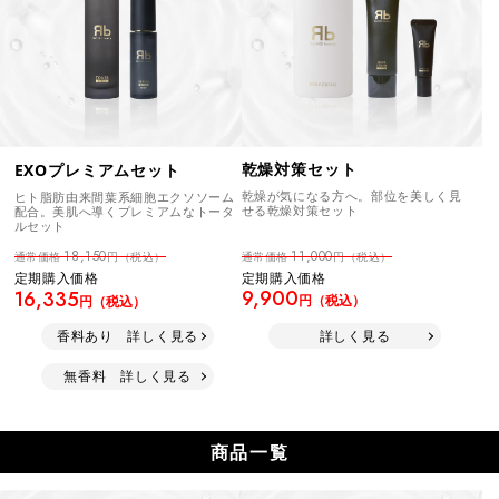
乾燥対策セット
EXOプレミアムセット
乾燥が気になる方へ。部位を美しく見
ヒト脂肪由来間葉系細胞エクソソーム
せる乾燥対策セット
配合。美肌へ導くプレミアムなトータ
ルセット
11,000
18,150
通常価格
円（税込）
通常価格
円（税込）
定期購入価格
定期購入価格
9,900
16,335
円（税込）
円（税込）
詳しく見る
香料あり 詳しく見る
無香料 詳しく見る
商品一覧